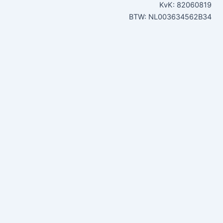
KvK: 82060819
BTW: NL003634562B34