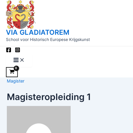
Main
Ga
Menu
naar
de
inhoud
VIA GLADIATOREM
School voor Historisch Europese Krijgskunst
Magister
Magisteropleiding 1